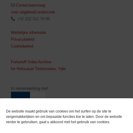
Contactaanvraag
voor uitgebreid onderzoek
+32 (0)2 512 79 98
Wettelijke informatie
Privacybeleid
Cookiebeleid
Fortunoff Video Archive
for Holocaust Testimonies, Yale
In samenwerking met
De website maakt gebruik van cookies om het surfen op de site te
vergemakkelijken en om bepaalde functies toe te laten. Door de website
verder te gebruiken, gaat u akkoord met het gebruik van cookies.
Met de steun van