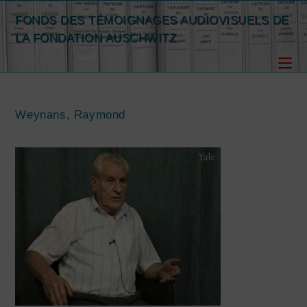
Skip
FONDS DES TÉMOIGNAGES AUDIOVISUELS DE
to
LA FONDATION AUSCHWITZ
content
Weynans, Raymond