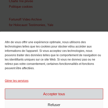
Charte Vie privée
Politique cookies
Fortunoff Video Archive
for Holocaust Testimonies, Yale
En collaboration avec
Afin de vous offrir une expérience optimale, nous utilisons des
technologies telles que les cookies pour stocker et/ou accéder aux
informations de l'appareil. Si vous acceptez ces technologies, nous
pouvons traiter des données telles que le comportement de navigation ou
les identifiants uniques sur ce site Web. Si vous ne donnez pas ou ne
retirez pas votre consentement, certaines fonctionnalités et fonctions
peuvent être affectées.
Avec le soutien de
Gérer les services
Accepter tous
Refuser