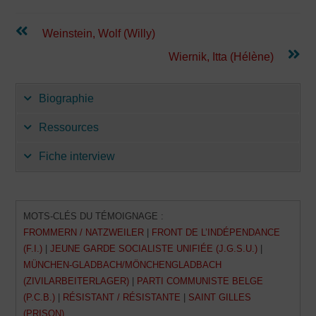
Continuer
Weinstein, Wolf (Willy)
la
lecture
Wiernik, Itta (Hélène)
Biographie
Ressources
Fiche interview
MOTS-CLÉS DU TÉMOIGNAGE :
FROMMERN / NATZWEILER
|
FRONT DE L’INDÉPENDANCE
(F.I.)
|
JEUNE GARDE SOCIALISTE UNIFIÉE (J.G.S.U.)
|
MÜNCHEN-GLADBACH/MÖNCHENGLADBACH
(ZIVILARBEITERLAGER)
|
PARTI COMMUNISTE BELGE
(P.C.B.)
|
RÉSISTANT / RÉSISTANTE
|
SAINT GILLES
(PRISON)