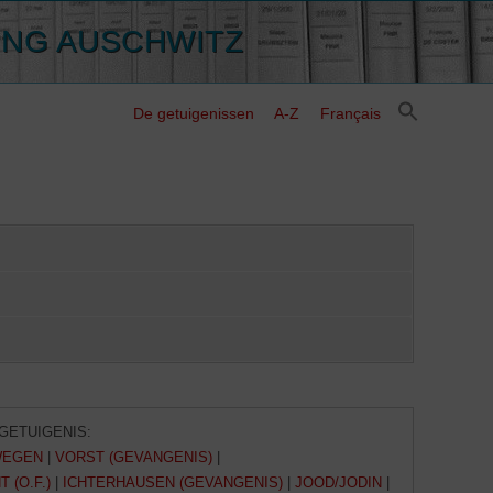
ING AUSCHWITZ
De getuigenissen
A-Z
Français
GETUIGENIS:
WEGEN
|
VORST (GEVANGENIS)
|
 (O.F.)
|
ICHTERHAUSEN (GEVANGENIS)
|
JOOD/JODIN
|