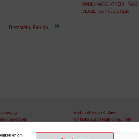
DODENMARS /-TREIN
|
RASS
VERZETSSTRIJD(ST)ER
Bernstein, Florida
aanvraag
Fortunoff Video Archive
breid onderzoek
for Holocaust Testimonies, Yale
2 512 79 98
elijken en om