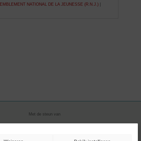
EMBLEMENT NATIONAL DE LA JEUNESSE (R.N.J.)
|
Met de steun van