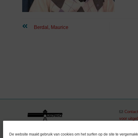
Lees
Berdal, Maurice
verder
Contact
voor uitge
+32 (0)
Stichting Auschwitz –
De website maakt gebruik van cookies om het surfen op de site te vergemakk
vzw Auschwitz in Gedachtenis