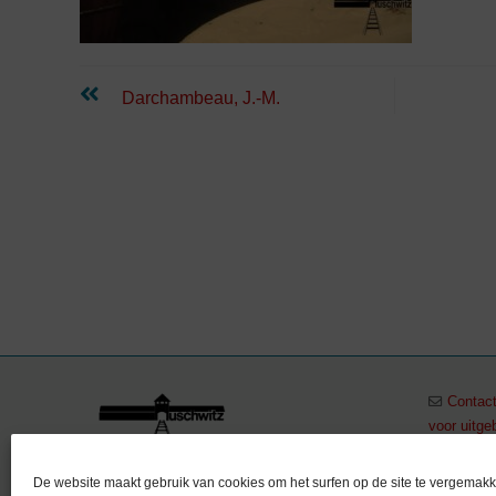
Lees
Darchambeau, J.-M.
verder
Contact
voor uitge
+32 (0)
Stichting Auschwitz –
De website maakt gebruik van cookies om het surfen op de site te vergemakk
vzw Auschwitz in Gedachtenis