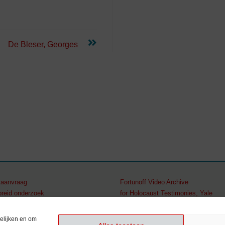
De Bleser, Georges
aanvraag
Fortunoff Video Archive
breid onderzoek
for Holocaust Testimonies, Yale
2 512 79 98
elijken en om