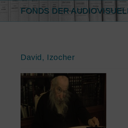
Spring
FONDS DER AUDIOVISUEL
naar
de
inhoud
David, Izocher