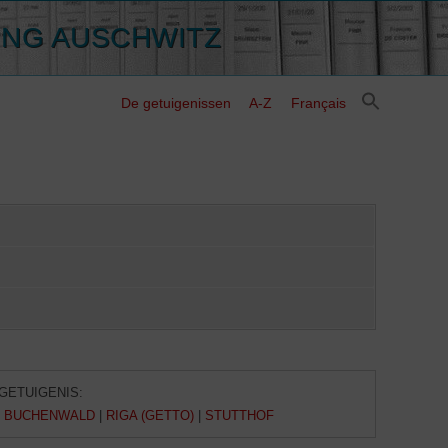
ING AUSCHWITZ
De getuigenissen
A-Z
Français
GETUIGENIS:
/ BUCHENWALD
|
RIGA (GETTO)
|
STUTTHOF