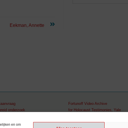
Eekman, Annette
aanvraag
Fortunoff Video Archive
breid onderzoek
for Holocaust Testimonies, Yale
2 512 79 98
elijken en om