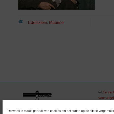
Lees
Edelsztein, Maurice
verder
Contact
voor uitge
+32 (0)
Stichting Auschwitz –
De website maakt gebruik van cookies om het surfen op de site te vergemakk
vzw Auschwitz in Gedachtenis