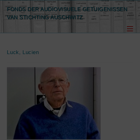
Spring
FONDS DER AUDIOVISUELE GETUIGENISSEN
naar
VAN STICHTING AUSCHWITZ
de
inhoud
Luck, Lucien