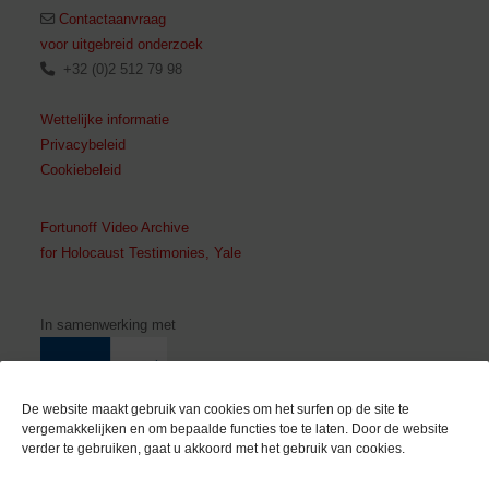
Contactaanvraag
voor uitgebreid onderzoek
+32 (0)2 512 79 98
Wettelijke informatie
Privacybeleid
Cookiebeleid
Fortunoff Video Archive
for Holocaust Testimonies, Yale
In samenwerking met
De website maakt gebruik van cookies om het surfen op de site te
vergemakkelijken en om bepaalde functies toe te laten. Door de website
verder te gebruiken, gaat u akkoord met het gebruik van cookies.
Met de steun van