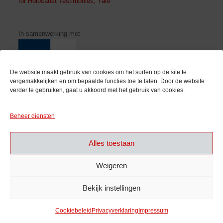
for Holocaust Testimonies, Yale
In samenwerking met
De website maakt gebruik van cookies om het surfen op de site te
vergemakkelijken en om bepaalde functies toe te laten. Door de website
verder te gebruiken, gaat u akkoord met het gebruik van cookies.
Met de steun van
Beheer diensten
Alles toestaan
Weigeren
Bekijk instellingen
Cookiebeleid
Privacyverklaring
Impressum