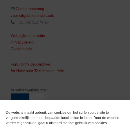
Contactaanvraag
voor uitgebreid onderzoek
+32 (0)2 512 79 98
Wettelijke informatie
Privacybeleid
Cookiebeleid
Fortunoff Video Archive
for Holocaust Testimonies, Yale
In samenwerking met
De website maakt gebruik van cookies om het surfen op de site te
vergemakkelijken en om bepaalde functies toe te laten. Door de website
verder te gebruiken, gaat u akkoord met het gebruik van cookies.
Met de steun van