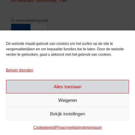
for Holocaust Testimonies, Yale
In samenwerking met
De website maakt gebruik van cookies om het surfen op de site te
vergemakkelijken en om bepaalde functies toe te laten. Door de website
verder te gebruiken, gaat u akkoord met het gebruik van cookies.
Met de steun van
Beheer diensten
Alles toestaan
Weigeren
Bekijk instellingen
Cookiebeleid
Privacyverklaring
Impressum