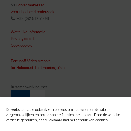
Contactaanvraag
voor uitgebreid onderzoek
+32 (0)2 512 79 98
Wettelijke informatie
Privacybeleid
Cookiebeleid
Fortunoff Video Archive
for Holocaust Testimonies, Yale
In samenwerking met
De website maakt gebruik van cookies om het surfen op de site te
vergemakkelijken en om bepaalde functies toe te laten. Door de website
verder te gebruiken, gaat u akkoord met het gebruik van cookies.
Met de steun van