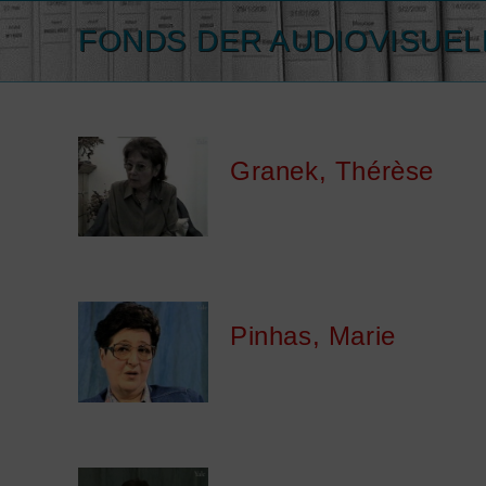
Spring
FONDS DER AUDIOVISUEL
naar
de
inhoud
Granek, Thérèse
Pinhas, Marie