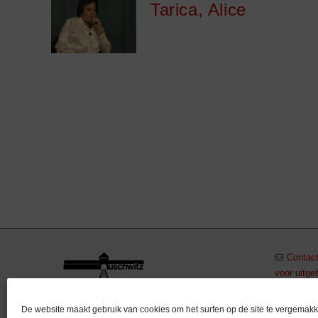
Tarica, Alice
Contact
voor uitge
+32 (0)
Stichting Auschwitz –
De website maakt gebruik van cookies om het surfen op de site te vergemakk
vzw Auschwitz in Gedachtenis