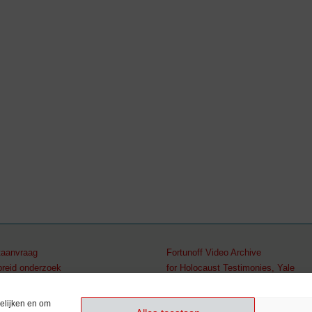
aanvraag
Fortunoff Video Archive
breid onderzoek
for Holocaust Testimonies, Yale
2 512 79 98
elijken en om