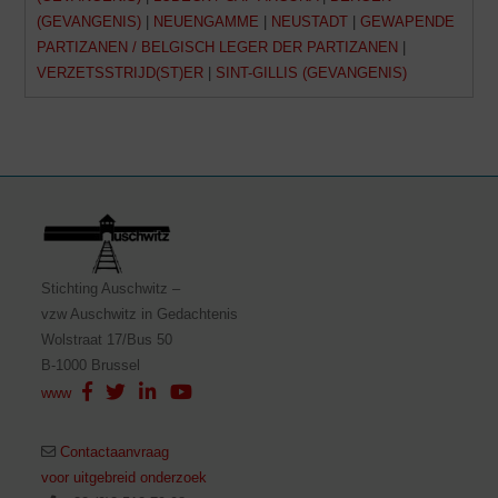
(GEVANGENIS)
|
NEUENGAMME
|
NEUSTADT
|
GEWAPENDE
PARTIZANEN / BELGISCH LEGER DER PARTIZANEN
|
p
VERZETSSTRIJD(ST)ER
|
SINT-GILLIS (GEVANGENIS)
e
l
Stichting Auschwitz –
e
vzw Auschwitz in Gedachtenis
Wolstraat 17/Bus 50
B-1000 Brussel
n
www
Contactaanvraag
voor uitgebreid onderzoek