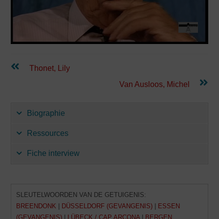
i
d
Lees
Thonet, Lily
e
verder
Van Ausloos, Michel
o
Biographie
Ressources
a
Fiche interview
f
SLEUTELWOORDEN VAN DE GETUIGENIS:
BREENDONK
|
DÜSSELDORF (GEVANGENIS)
|
ESSEN
s
(GEVANGENIS)
|
LÜBECK / CAP ARCONA
|
BERGEN