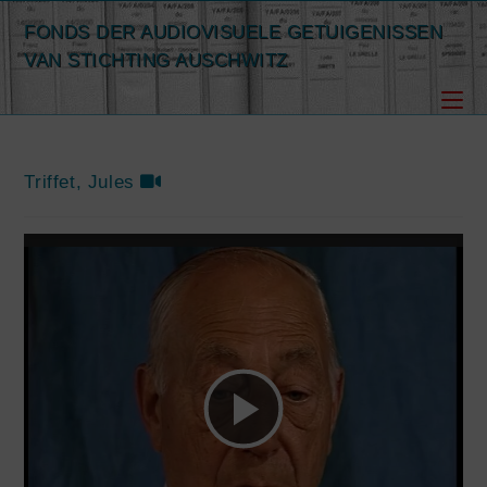
Spring
FONDS DER AUDIOVISUELE GETUIGENISSEN
naar
VAN STICHTING AUSCHWITZ
de
inhoud
Triffet, Jules
V