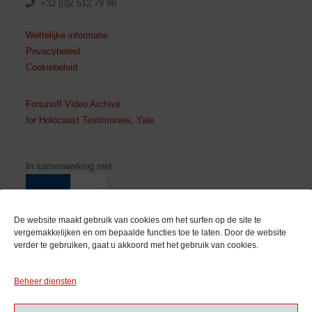
+32 (0)2 512 79 98
Wettelijke informatie
Privacybeleid
Cookiebeleid
Fortunoff Video Archive
for Holocaust Testimonies, Yale
In samenwerking met
De website maakt gebruik van cookies om het surfen op de site te
vergemakkelijken en om bepaalde functies toe te laten. Door de website
verder te gebruiken, gaat u akkoord met het gebruik van cookies.
Met de steun van
Beheer diensten