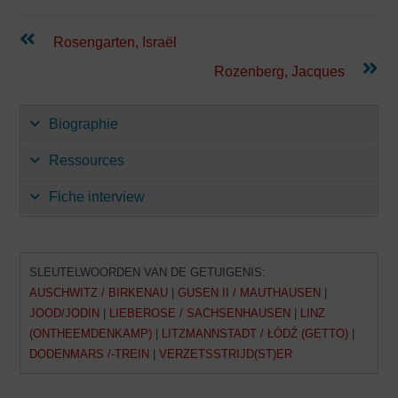
Lees
Rosengarten, Israël
verder
Rozenberg, Jacques
Biographie
Ressources
Fiche interview
SLEUTELWOORDEN VAN DE GETUIGENIS:
AUSCHWITZ / BIRKENAU
|
GUSEN II / MAUTHAUSEN
|
JOOD/JODIN
|
LIEBEROSE / SACHSENHAUSEN
|
LINZ
(ONTHEEMDENKAMP)
|
LITZMANNSTADT / ŁÓDŹ (GETTO)
|
DODENMARS /-TREIN
|
VERZETSSTRIJD(ST)ER