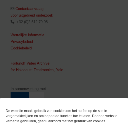
Contactaanvraag
voor uitgebreid onderzoek
+32 (0)2 512 79 98
Wettelijke informatie
Privacybeleid
Cookiebeleid
Fortunoff Video Archive
for Holocaust Testimonies, Yale
In samenwerking met
De website maakt gebruik van cookies om het surfen op de site te
vergemakkelijken en om bepaalde functies toe te laten. Door de website
verder te gebruiken, gaat u akkoord met het gebruik van cookies.
Met de steun van