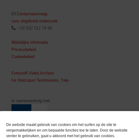
Contactaanvraag
voor uitgebreid onderzoek
+32 (0)2 512 79 98
Wettelijke informatie
Privacybeleid
Cookiebeleid
Fortunoff Video Archive
for Holocaust Testimonies, Yale
In samenwerking met
De website maakt gebruik van cookies om het surfen op de site te
vergemakkelijken en om bepaalde functies toe te laten. Door de website
verder te gebruiken, gaat u akkoord met het gebruik van cookies.