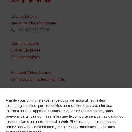
www
Contact pour
une recherche approfondie
+32 (0)2 512 79 98
Mentions légales
Charte Vie privée
Politique cookies
Fortunoff Video Archive
for Holocaust Testimonies, Yale
En collaboration avec
Afin de vous offrir une expérience optimale, nous utilisons des
technologies telles que les cookies pour stocker et/ou accéder aux
informations de l'appareil. Si vous acceptez ces technologies, nous
pouvons traiter des données telles que le comportement de navigation ou
les identifiants uniques sur ce site Web. Si vous ne donnez pas ou ne
retirez pas votre consentement, certaines fonctionnalités et fonctions