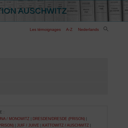
TION AUSCHWITZ
Les témoignages
A-Z
Nederlands
E :
NA / MONOWITZ
|
DRESDEN/DRESDE (PRISON)
|
PRISON)
|
JUIF / JUIVE
|
KATTOWITZ / AUSCHWITZ
|