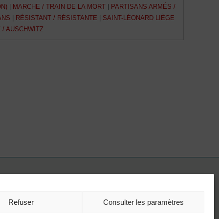
N)
|
MARCHE / TRAIN DE LA MORT
|
PARTISANS ARMÉS /
ANS
|
RÉSISTANT / RÉSISTANTE
|
SAINT-LÉONARD LIÈGE
 / AUSCHWITZ
Avec le soutien de
Refuser
Consulter les paramètres